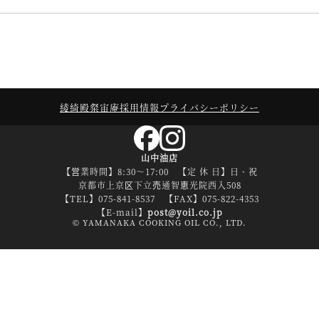
綾綺殿
粲宙庵
採用情報
プライバシーポリシー
山中油店
【営業時間】8:30～17:00 【定 休 日】日、祝
京都市上京区下立売通智恵光院西入508
【TEL】075-841-8537 【FAX】075-822-4353
【E-mail】
post@yoil.co.jp
© YAMANAKA COOKING OIL CO., LTD.