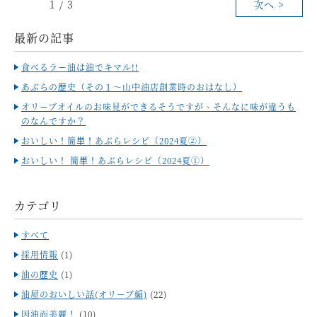
1 / 3
次へ >
最新の記事
食べるラー油は油でキマル!!
あぶらの歴史（その１～山中油店創業時のおはなし）
オリーブオイルのお味見ができるそうですが、そんなに味が違うも
のなんですか？
おいしい！簡単！あぶらレシピ（2024夏②）
おいしい！ 簡単！あぶらレシピ（2024夏①）
カテゴリ
すべて
採用情報
(1)
油の歴史
(1)
油屋のおいしい話(オリーブ編)
(22)
因油而美麗！
(10)