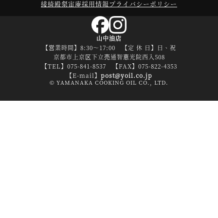
綾綺殿
粲宙庵
採用情報
プライバシーポリシー
山中油店
【営業時間】8:30～17:00 【定 休 日】日、祝
京都市上京区下立売通智恵光院西入508
【TEL】075-841-8537 【FAX】075-822-4353
【E-mail】
post@yoil.co.jp
© YAMANAKA COOKING OIL CO., LTD.