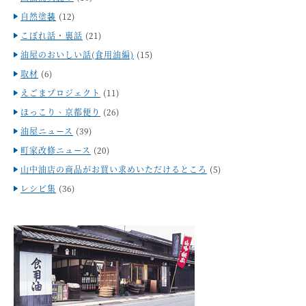
自然塗装
(12)
こぼれ話・裏話
(21)
油屋のおいしい話(食用油編)
(15)
取材
(6)
えごまプロジェクト
(11)
ほっこり、京都便り
(26)
油屋ニュース
(39)
町家改修ニュース
(20)
山中油店の商品がお買い求めいただけるところ
(5)
レシピ集
(36)