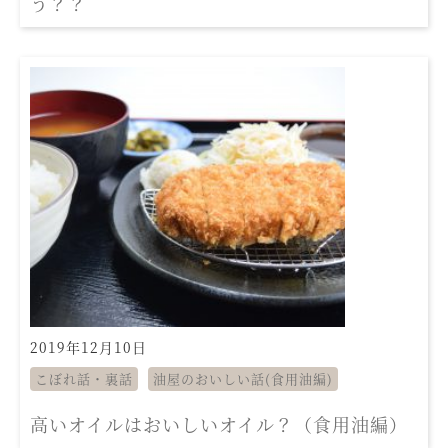
う？？
2019年12月10日
こぼれ話・裏話
油屋のおいしい話(食用油編)
高いオイルはおいしいオイル？（食用油編）