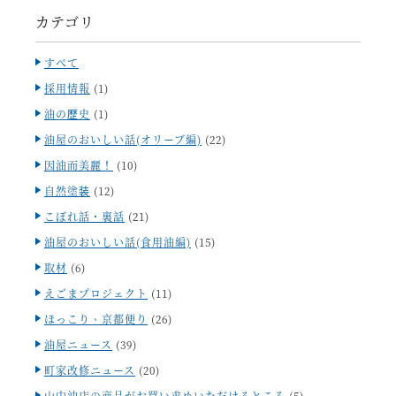
カテゴリ
すべて
採用情報
(1)
油の歴史
(1)
油屋のおいしい話(オリーブ編)
(22)
因油而美麗！
(10)
自然塗装
(12)
こぼれ話・裏話
(21)
油屋のおいしい話(食用油編)
(15)
取材
(6)
えごまプロジェクト
(11)
ほっこり、京都便り
(26)
油屋ニュース
(39)
町家改修ニュース
(20)
山中油店の商品がお買い求めいただけるところ
(5)