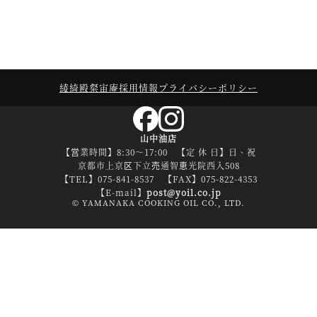
綾綺殿
粲宙庵
採用情報
プライバシーポリシー
山中油店
【営業時間】8:30～17:00 【定 休 日】日、祝
京都市上京区下立売通智恵光院西入508
【TEL】075-841-8537 【FAX】075-822-4353
【E-mail】
post@yoil.co.jp
© YAMANAKA COOKING OIL CO., LTD.