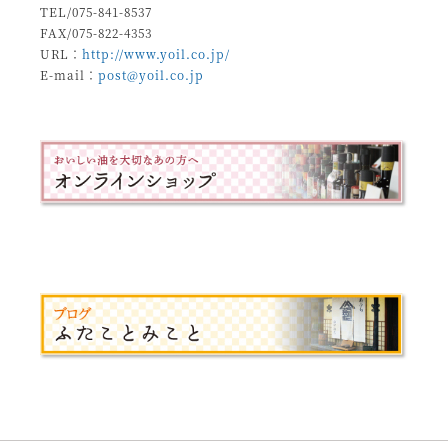
TEL/075-841-8537
FAX/075-822-4353
URL：
http://www.yoil.co.jp/
E-mail：
post@yoil.co.jp