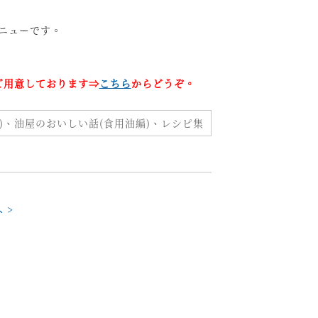
ニューです。
ご用意しております⇒
こちら
からどうぞ。
)
、
油屋のおいしい話(食用油編)
、
レシピ集
 >