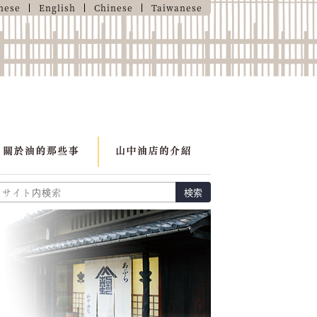
nese
English
Chinese
Taiwanese
検索