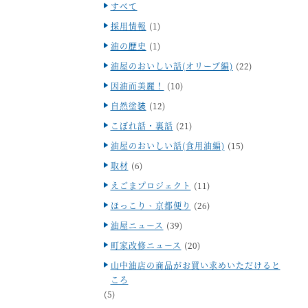
すべて
採用情報
(1)
油の歴史
(1)
油屋のおいしい話(オリーブ編)
(22)
因油而美麗！
(10)
自然塗装
(12)
こぼれ話・裏話
(21)
油屋のおいしい話(食用油編)
(15)
取材
(6)
えごまプロジェクト
(11)
ほっこり、京都便り
(26)
油屋ニュース
(39)
町家改修ニュース
(20)
山中油店の商品がお買い求めいただけると
ころ
(5)