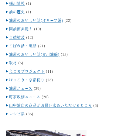
採用情報
(1)
油の歴史
(1)
油屋のおいしい話(オリーブ編)
(22)
因油而美麗！
(10)
自然塗装
(12)
こぼれ話・裏話
(21)
油屋のおいしい話(食用油編)
(15)
取材
(6)
えごまプロジェクト
(11)
ほっこり、京都便り
(26)
油屋ニュース
(39)
町家改修ニュース
(20)
山中油店の商品がお買い求めいただけるところ
(5)
レシピ集
(36)