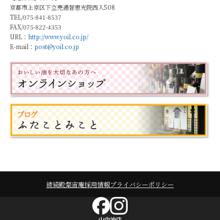
京都市上京区下立売通智恵光院西入508
TEL/075-841-8537
FAX/075-822-4353
URL：
http://www.yoil.co.jp/
E-mail：
post@yoil.co.jp
綾綺殿
粲宙庵
採用情報
プライバシーポリシー
山中油店