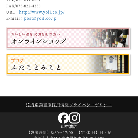
FAX/075-822-4353
URL：
http://www.yoil.co.jp/
E-mail：
post@yoil.co.jp
綾綺殿
粲宙庵
採用情報
プライバシーポリシー
山中油店
【営業時間】8:30～17:00 【定 休 日】日、祝