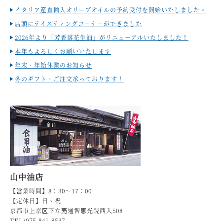
イタリア産直輸入オリーブオイルの予約受付を開始いたしました。
店頭にテイスティングコーナーができました
2026年より「芳香落花生油」がリニューアルいたしました！
本年もよろしくお願いいたします
年末、年始休業のお知らせ
冬のギフト、ご注文承っております！
山中油店
【営業時間】8：30～17：00
【定休日】日、祝
京都市上京区下立売通智恵光院西入508
TEL/075-841-8537