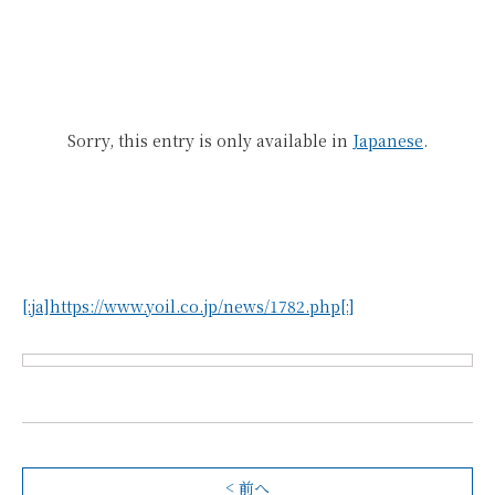
Sorry, this entry is only available in
Japanese
.
[:ja]https://www.yoil.co.jp/news/1782.php[:]
< 前へ