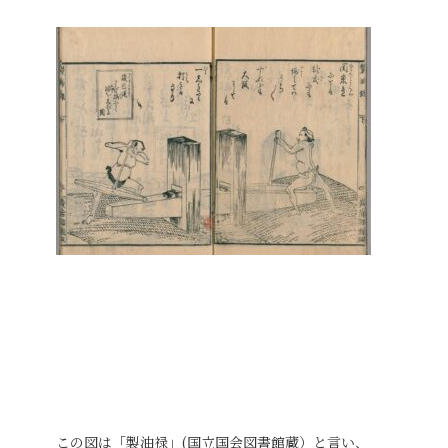
この図は「製油禄」(国立国会図書館蔵）と言い、