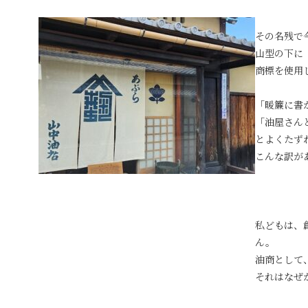
その名残で
山型の下に
商標を使用
「暖簾に書
「油屋さん
とよくたず
こんな訳が
私どもは、
ん。
油商として
それはなぜ