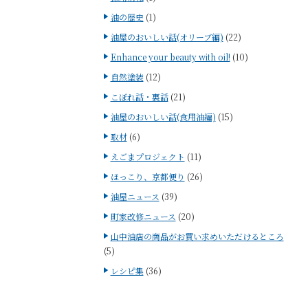
油の歴史
(1)
油屋のおいしい話(オリーブ編)
(22)
Enhance your beauty with oil!
(10)
自然塗装
(12)
こぼれ話・裏話
(21)
油屋のおいしい話(食用油編)
(15)
取材
(6)
えごまプロジェクト
(11)
ほっこり、京都便り
(26)
油屋ニュース
(39)
町家改修ニュース
(20)
山中油店の商品がお買い求めいただけるところ
(5)
レシピ集
(36)