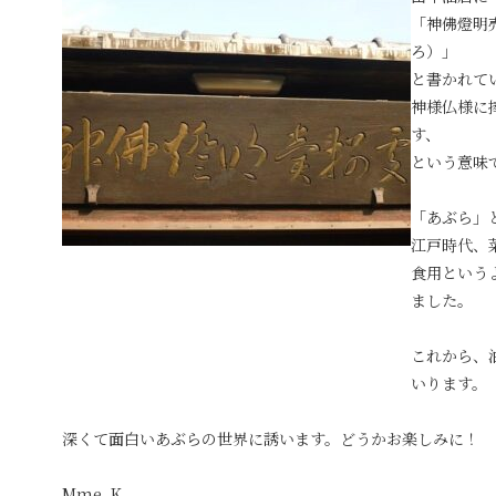
「神佛燈明
ろ）」
と書かれて
神様仏様に
す、
という意味
「あぶら」
江戸時代、
食用という
ました。
これから、
いります。
深くて面白いあぶらの世界に誘います。どうかお楽しみに！
Mme. K