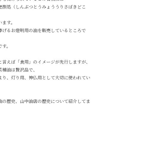
売捌処（しんぶつとうみょううりさばきどこ
います。
捧げるお燈明用の油を販売しているところで
です。
と言えば「食用」のイメージが先行しますが、
菜種油は贅沢品で、
より、灯り用、神仏用として大切に使われてい
油の歴史、山中油店の歴史について紹介してま