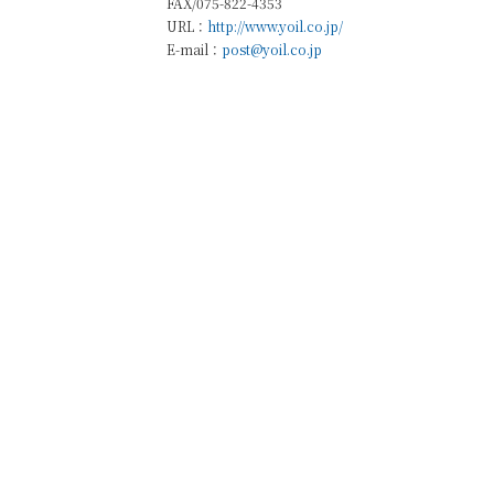
FAX/075-822-4353
URL：
http://www.yoil.co.jp/
E-mail：
post@yoil.co.jp