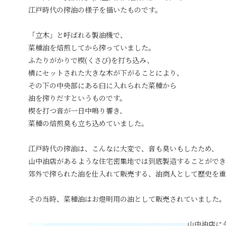
江戸時代の搾油の様子を描いたものです。
「立木」と呼ばれる製油機で、
菜種油を焙煎してから搾っていました。
ふたりがかりで楔(くさび)を打ち込み、
横にセットされた大きな木が下がることにより、
その下の中央部にある臼に入れられた菜種から
油を搾りだすというものです。
楔を打つ音が一日中鳴り響き、
菜種の焙煎臭も立ち込めていました。
江戸時代の搾油は、こんなに大変で、音も臭いもしたため、
山中油店があるような住宅密集地では到底製造することができ
郊外で搾られた油を仕入れて販売する、油商人として歴史を重
その当時、菜種油はお燈明用の油として販売されていました。
山中油店に