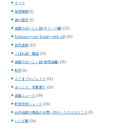
すべて
採用情報
(1)
油の歴史
(1)
油屋のおいしい話(オリーブ編)
(22)
Enhance your beauty with oil!
(10)
自然塗装
(12)
こぼれ話・裏話
(21)
油屋のおいしい話(食用油編)
(15)
取材
(6)
えごまプロジェクト
(11)
ほっこり、京都便り
(26)
油屋ニュース
(39)
町家改修ニュース
(20)
山中油店の商品がお買い求めいただけるところ
(5)
レシピ集
(36)