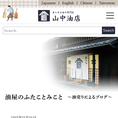
Japanese
English
Chinese
Taiwanese
About Us
Search
About Oil
Products
Our Shop
Online Shop
2011年11月16日