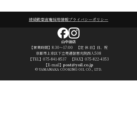
綾綺殿
粲宙庵
採用情報
プライバシーポリシー
山中油店
【営業時間】8:30～17:00 【定 休 日】日、祝
京都市上京区下立売通智恵光院西入508
【TEL】075-841-8537 【FAX】075-822-4353
【E-mail】
post@yoil.co.jp
© YAMANAKA COOKING OIL CO., LTD.