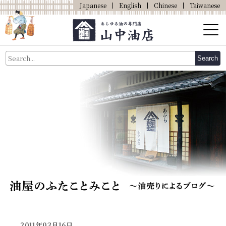
Japanese
English
Chinese
Taiwanese
About Us
Search
About Oil
Products
Our Shop
Online Shop
2011年03月16日