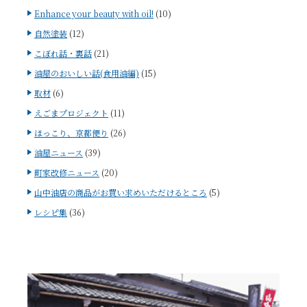
Enhance your beauty with oil!
(10)
自然塗装
(12)
こぼれ話・裏話
(21)
油屋のおいしい話(食用油編)
(15)
取材
(6)
えごまプロジェクト
(11)
ほっこり、京都便り
(26)
油屋ニュース
(39)
町家改修ニュース
(20)
山中油店の商品がお買い求めいただけるところ
(5)
レシピ集
(36)