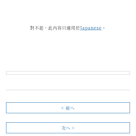
對不起，此內容只適用於
Japanese
。
< 前へ
次へ >