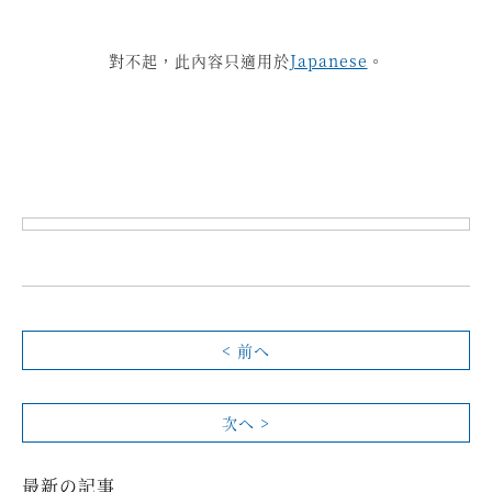
對不起，此內容只適用於
Japanese
。
< 前へ
次へ >
最新の記事