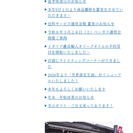
夏季休業日のお知らせ
本年9月１日より商品価格を変更をさせてい
ただきます。
送料サービス適用金額 変更のお知らせ
令和８年３月２８日（土）ベンガラ講習会
開催ご案内
イタリア産直輸入オリーブオイルの予約受
付を開始いたしました。
店頭にテイスティングコーナーができまし
た
2026年より「芳香落花生油」がリニューア
ルいたしました！
本年もよろしくお願いいたします
年末、年始休業のお知らせ
冬のギフト、ご注文承っております！