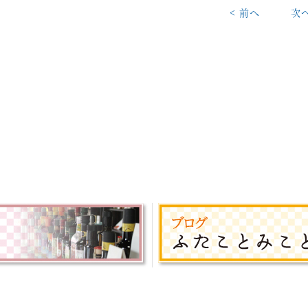
< 前へ
次へ