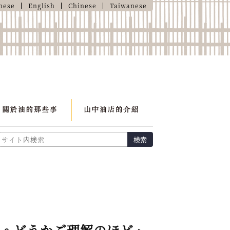
nese
English
Chinese
Taiwanese
検索