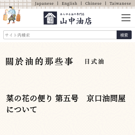
Japanese
English
Chinese
Taiwanese
山中油店的介紹
検索
關於油的那些事
商品介紹
店鋪介紹
網上商店
菜の花の便り 第五号 京口油問屋
について