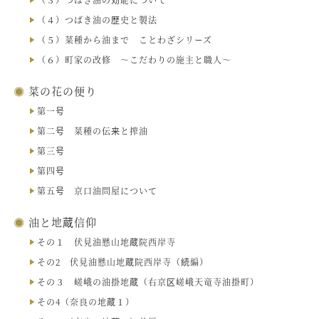
（４）つばき油の歴史と製法
（５）菜種から油まで ことわざシリーズ
（６）町家の改修 ～こだわりの施主と職人～
菜の花の便り
第一号
第二号 菜種の伝来と搾油
第三号
第四号
第五号 京口油問屋について
油と地蔵信仰
その１ 伏見油懸山地蔵院西岸寺
その2 伏見油懸山地蔵院西岸寺（続編）
その３ 嵯峨の油掛地蔵（右京区嵯峨天竜寺油掛町）
その4（奈良の地蔵１）