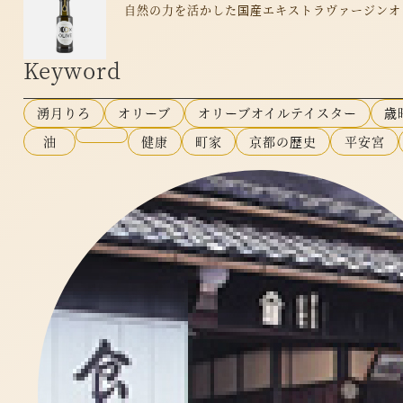
自然の力を活かした国産エキストラヴァージンオリー
Keyword
湧月りろ
オリーブ
オリーブオイルテイスター
歳
油
健康
町家
京都の歴史
平安宮