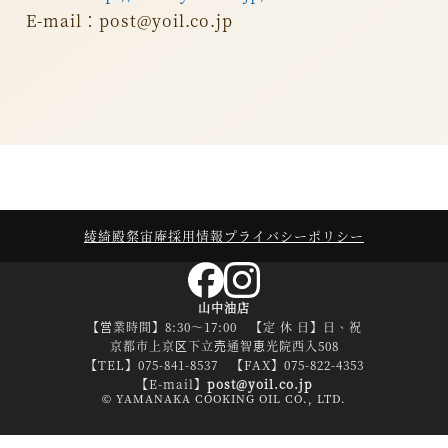
E-mail：post@yoil.co.jp
綾綺殿
粲宙庵
採用情報
プライバシーポリシー
山中油店
【営業時間】8:30～17:00 【定 休 日】日、祝
京都市上京区下立売通智恵光院西入508
【TEL】075-841-8537 【FAX】075-822-4353
【E-mail】
post@yoil.co.jp
© YAMANAKA COOKING OIL CO., LTD.