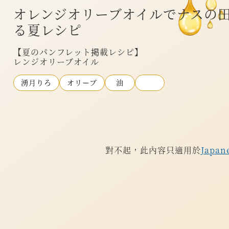
オレンジオリーブオイルでナスの
る夏レシピ
【夏のパンフレット掲載
レンジオリーブオイル
湧月りろ
オリーブ
油
對不起，此內容只適用於
Japan