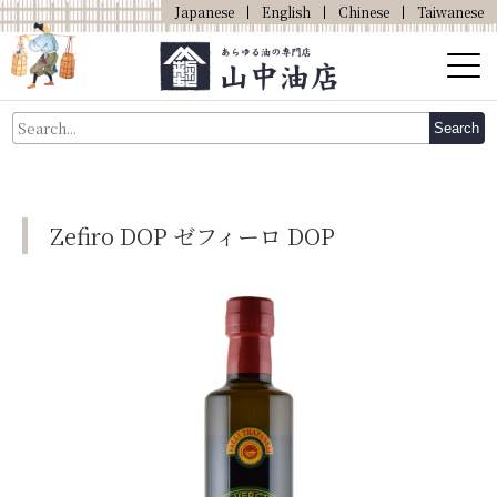
Japanese
English
Chinese
Taiwanese
About Us
Search
About Oil
Products
Zefiro DOP ゼフィーロ DOP
Our Shop
Online Shop