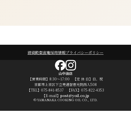
綾綺殿
粲宙庵
採用情報
プライバシーポリシー
山中油店
【営業時間】8:30～17:00 【定 休 日】日、祝
京都市上京区下立売通智恵光院西入508
【TEL】075-841-8537 【FAX】075-822-4353
【E-mail】
post@yoil.co.jp
© YAMANAKA COOKING OIL CO., LTD.