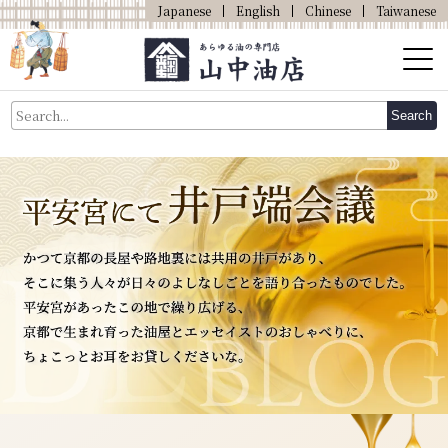
Japanese
English
Chinese
Taiwanese
About Us
Search
About Oil
Products
Our Shop
Online Shop