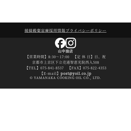
綾綺殿
粲宙庵
採用情報
プライバシーポリシー
山中油店
【営業時間】8:30～17:00 【定 休 日】日、祝
京都市上京区下立売通智恵光院西入508
【TEL】075-841-8537 【FAX】075-822-4353
【E-mail】
post@yoil.co.jp
© YAMANAKA COOKING OIL CO., LTD.