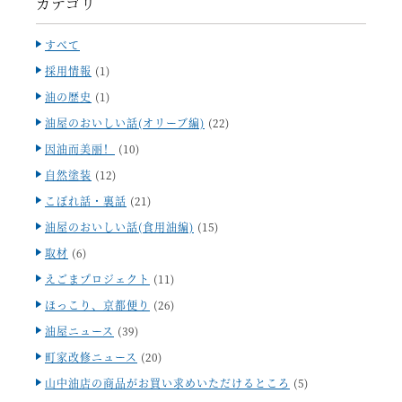
カテゴリ
すべて
採用情報
(1)
油の歴史
(1)
油屋のおいしい話(オリーブ編)
(22)
因油而美丽！
(10)
自然塗装
(12)
こぼれ話・裏話
(21)
油屋のおいしい話(食用油編)
(15)
取材
(6)
えごまプロジェクト
(11)
ほっこり、京都便り
(26)
油屋ニュース
(39)
町家改修ニュース
(20)
山中油店の商品がお買い求めいただけるところ
(5)