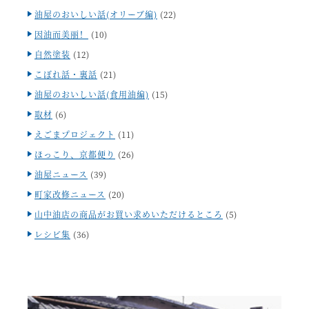
油屋のおいしい話(オリーブ編)
(22)
因油而美丽！
(10)
自然塗装
(12)
こぼれ話・裏話
(21)
油屋のおいしい話(食用油編)
(15)
取材
(6)
えごまプロジェクト
(11)
ほっこり、京都便り
(26)
油屋ニュース
(39)
町家改修ニュース
(20)
山中油店の商品がお買い求めいただけるところ
(5)
レシピ集
(36)