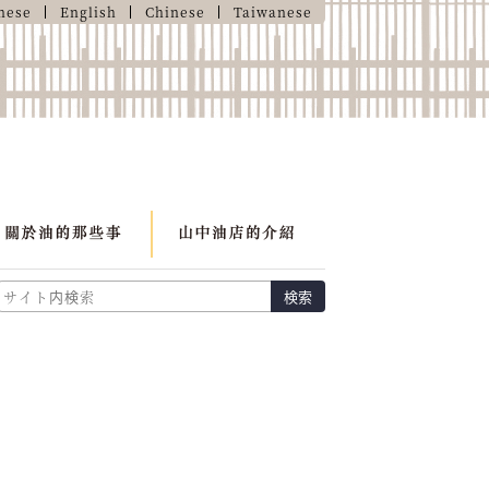
nese
English
Chinese
Taiwanese
検索