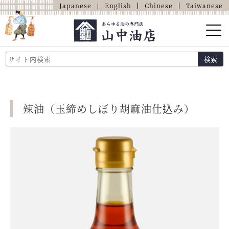
Japanese
English
Chinese
Taiwanese
山中油店的介紹
検索
關於油的那些事
商品介紹
辣油（玉締めしぼり胡麻油仕込み）
店鋪介紹
網上商店