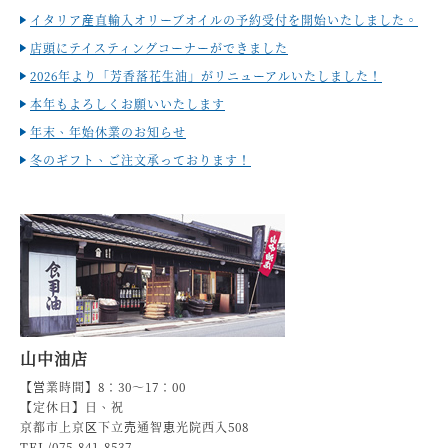
イタリア産直輸入オリーブオイルの予約受付を開始いたしました。
店頭にテイスティングコーナーができました
2026年より「芳香落花生油」がリニューアルいたしました！
本年もよろしくお願いいたします
年末、年始休業のお知らせ
冬のギフト、ご注文承っております！
山中油店
【営業時間】8：30～17：00
【定休日】日、祝
京都市上京区下立売通智恵光院西入508
TEL/075-841-8537