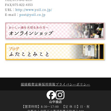
FAX/075-822-4353
URL：
http://www.yoil.co.jp/
E-mail：
post@yoil.co.jp
綾綺殿
粲宙庵
採用情報
プライバシーポリシー
山中油店
【営業時間】8:30～17:00 【定 休 日】日、祝