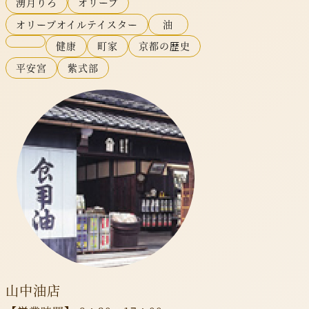
湧月りろ
オリーブ
オリーブオイルテイスター
油
健康
町家
京都の歴史
平安宮
紫式部
山中油店