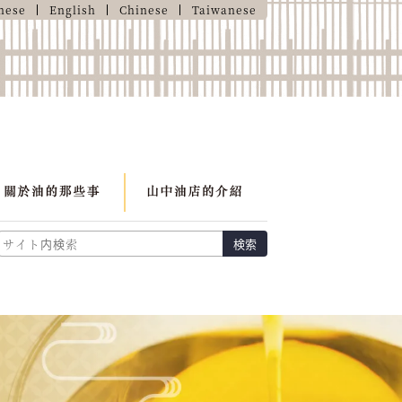
nese
English
Chinese
Taiwanese
検索