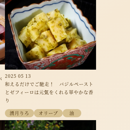
2025 05 13
バ
和えるだけでご馳走！ バジルペースト
とゼフィーロは元気をくれる華やかな香
り
湧月りろ
オリーブ
油