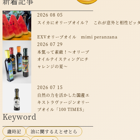
新着記事
2026 08 05
スイカにオリーブオイル？ これが意外と相性ピッ
EXVオリーブオイル mimi peranzana
2026 07 29
本気って素敵！～オリーブ
オイルテイスティングにチ
ャレンジの夏～
2026 07 15
自然の力を活かした国産エ
キストラヴァージンオリー
ブオイル「100 TIMES」
Keyword
歳時記
油に関するえとせとら