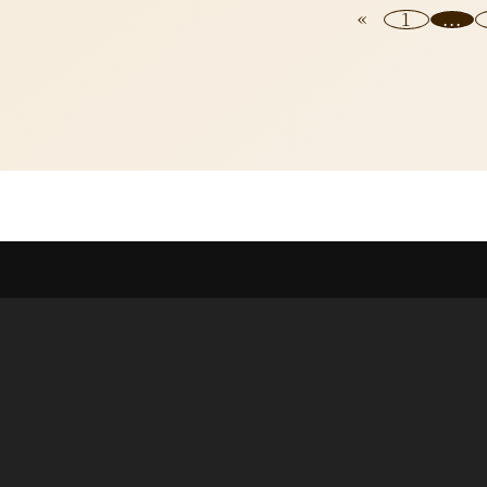
«
1
...