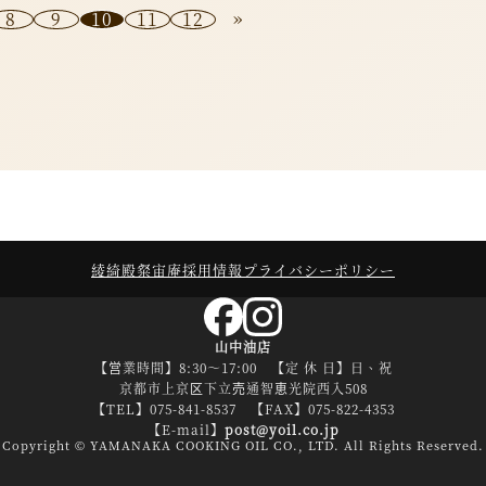
»
8
9
10
11
12
綾綺殿
粲宙庵
採用情報
プライバシーポリシー
山中油店
【営業時間】8:30～17:00 【定 休 日】日、祝
京都市上京区下立売通智恵光院西入508
【TEL】075-841-8537 【FAX】075-822-4353
【E-mail】
post@yoil.co.jp
Copyright
© YAMANAKA COOKING OIL CO., LTD.
All Rights Reserved.