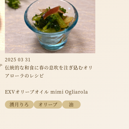
2025 03 31
か
伝統的な和食に春の息吹を注ぎ込むオリ
アローラのレシピ
EXVオリーブオイル mimi Ogliarola
湧月りろ
オリーブ
油