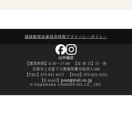
綾綺殿
粲宙庵
採用情報
プライバシーポリシー
山中油店
【営業時間】8:30～17:00 【定 休 日】日、祝
京都市上京区下立売通智恵光院西入508
【TEL】075-841-8537 【FAX】075-822-4353
【E-mail】
post@yoil.co.jp
© YAMANAKA COOKING OIL CO., LTD.