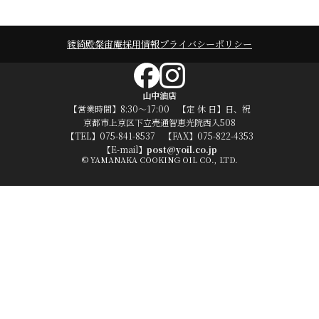
綾綺殿
粲宙庵
採用情報
プライバシーポリシー
山中油店
【営業時間】8:30～17:00 【定 休 日】日、祝
京都市上京区下立売通智恵光院西入508
【TEL】075-841-8537 【FAX】075-822-4353
【E-mail】
post@yoil.co.jp
© YAMANAKA COOKING OIL CO., LTD.