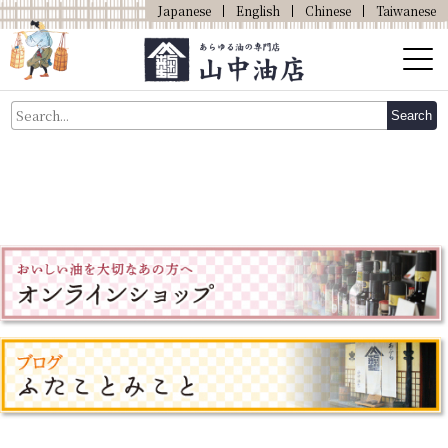
Japanese
English
Chinese
Taiwanese
About Us
Search
About Oil
Products
Our Shop
Online Shop