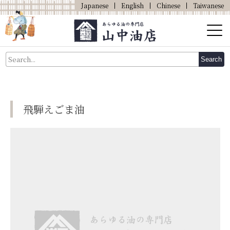
Japanese
English
Chinese
Taiwanese
About Us
Search
About Oil
Products
飛騨えごま油
Our Shop
Online Shop