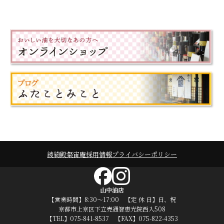
綾綺殿
粲宙庵
採用情報
プライバシーポリシー
山中油店
【営業時間】8:30～17:00 【定 休 日】日、祝
京都市上京区下立売通智恵光院西入508
【TEL】075-841-8537 【FAX】075-822-4353