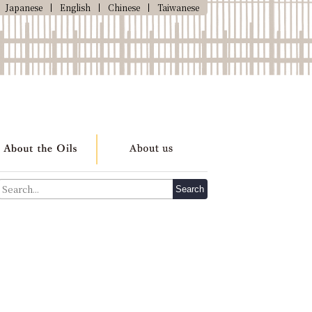
Japanese
English
Chinese
Taiwanese
Search