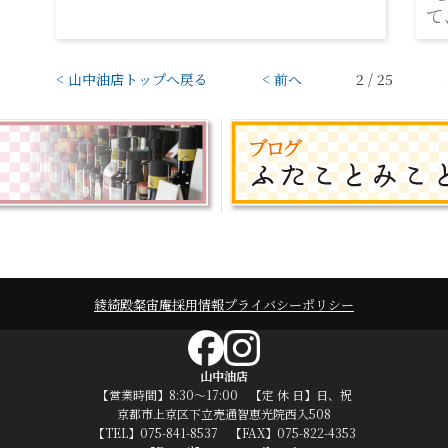
て
< 山中油店トップへ戻る
< 前へ
2 / 25
綾綺殿
粲宙庵
採用情報
プライバシーポリシー
山中油店
【営業時間】8:30～17:00 【定 休 日】日、祝
京都市上京区下立売通智恵光院西入508
【TEL】075-841-8537 【FAX】075-822-4353