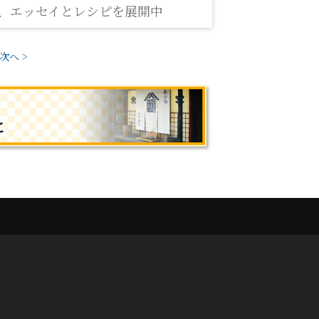
、エッセイとレシピを展開中
次へ >