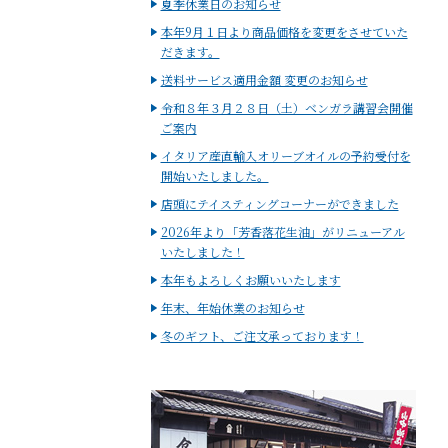
夏季休業日のお知らせ
本年9月１日より商品価格を変更をさせていた
だきます。
送料サービス適用金額 変更のお知らせ
令和８年３月２８日（土）ベンガラ講習会開催
ご案内
イタリア産直輸入オリーブオイルの予約受付を
開始いたしました。
店頭にテイスティングコーナーができました
2026年より「芳香落花生油」がリニューアル
いたしました！
本年もよろしくお願いいたします
年末、年始休業のお知らせ
冬のギフト、ご注文承っております！