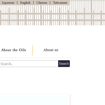
Japanese
English
Chinese
Taiwanese
Search