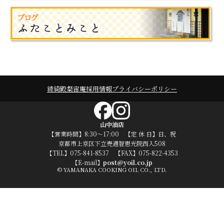
綾綺殿
粲宙庵
採用情報
プライバシーポリシー
山中油店
【営業時間】8:30～17:00 【定 休 日】日、祝
京都市上京区下立売通智恵光院西入508
【TEL】075-841-8537 【FAX】075-822-4353
【E-mail】
post@yoil.co.jp
© YAMANAKA COOKING OIL CO., LTD.