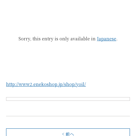
Sorry, this entry is only available in
Japanese
.
http://www2.enekoshop.jp/shop/yoil/
< 前へ