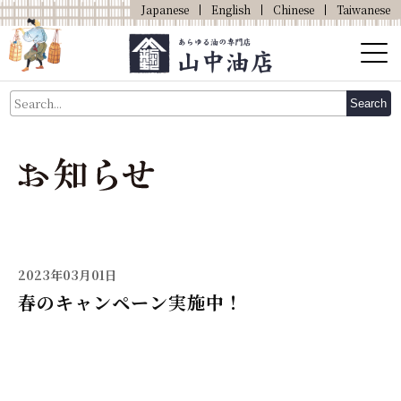
Japanese
English
Chinese
Taiwanese
About Us
Search
About Oil
Products
Our Shop
Online Shop
2023年03月01日
春のキャンペーン実施中！