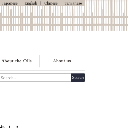
Japanese
English
Chinese
Taiwanese
Search