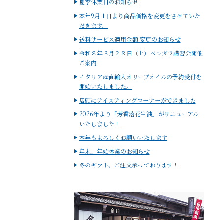
夏季休業日のお知らせ
本年9月１日より商品価格を変更をさせていた
だきます。
送料サービス適用金額 変更のお知らせ
令和８年３月２８日（土）ベンガラ講習会開催
ご案内
イタリア産直輸入オリーブオイルの予約受付を
開始いたしました。
店頭にテイスティングコーナーができました
2026年より「芳香落花生油」がリニューアル
いたしました！
本年もよろしくお願いいたします
年末、年始休業のお知らせ
冬のギフト、ご注文承っております！