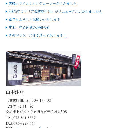
店頭にテイスティングコーナーができました
2026年より「芳香落花生油」がリニューアルいたしました！
本年もよろしくお願いいたします
年末、年始休業のお知らせ
冬のギフト、ご注文承っております！
山中油店
【営業時間】8：30～17：00
【定休日】日、祝
京都市上京区下立売通智恵光院西入508
TEL/075-841-8537
FAX/075-822-4353