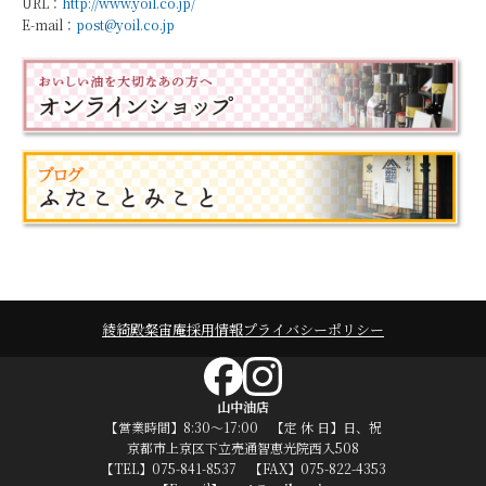
URL：
http://www.yoil.co.jp/
E-mail：
post@yoil.co.jp
綾綺殿
粲宙庵
採用情報
プライバシーポリシー
山中油店
【営業時間】8:30～17:00 【定 休 日】日、祝
京都市上京区下立売通智恵光院西入508
【TEL】075-841-8537 【FAX】075-822-4353