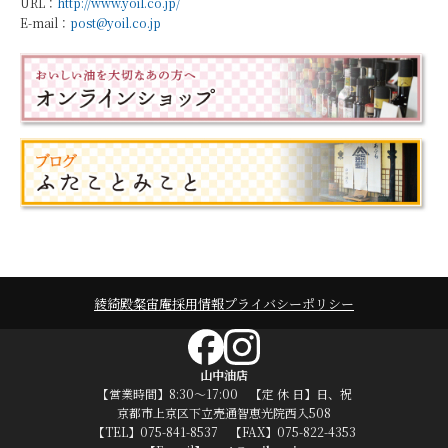
URL：
http://www.yoil.co.jp/
E-mail：
post@yoil.co.jp
綾綺殿
粲宙庵
採用情報
プライバシーポリシー
山中油店
【営業時間】8:30～17:00 【定 休 日】日、祝
京都市上京区下立売通智恵光院西入508
【TEL】075-841-8537 【FAX】075-822-4353