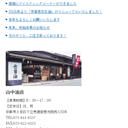
店頭にテイスティングコーナーができました
2026年より「芳香落花生油」がリニューアルいたしました！
本年もよろしくお願いいたします
年末、年始休業のお知らせ
冬のギフト、ご注文承っております！
山中油店
【営業時間】8：30～17：00
【定休日】日、祝
京都市上京区下立売通智恵光院西入508
TEL/075-841-8537
FAX/075-822-4353