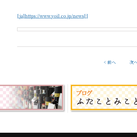
[:ja]https://www.yoil.co.jp/news[:]
< 前へ
次へ