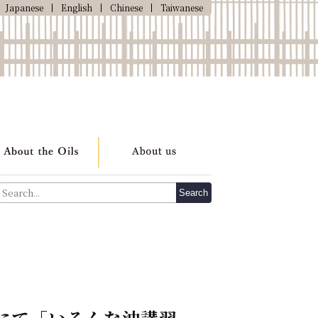
Japanese
English
Chinese
Taiwanese
Search