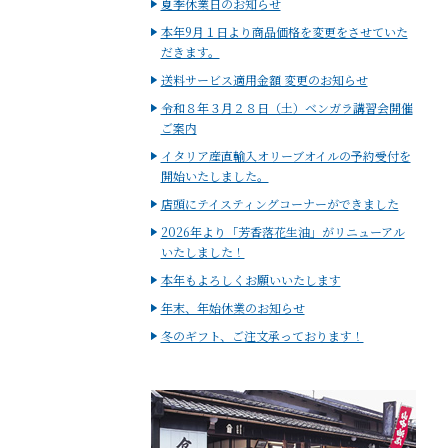
夏季休業日のお知らせ
本年9月１日より商品価格を変更をさせていた
だきます。
送料サービス適用金額 変更のお知らせ
令和８年３月２８日（土）ベンガラ講習会開催
ご案内
イタリア産直輸入オリーブオイルの予約受付を
開始いたしました。
店頭にテイスティングコーナーができました
2026年より「芳香落花生油」がリニューアル
いたしました！
本年もよろしくお願いいたします
年末、年始休業のお知らせ
冬のギフト、ご注文承っております！