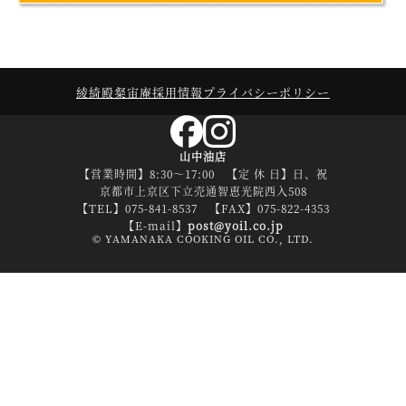
綾綺殿
粲宙庵
採用情報
プライバシーポリシー
山中油店
【営業時間】8:30～17:00 【定 休 日】日、祝
京都市上京区下立売通智恵光院西入508
【TEL】075-841-8537 【FAX】075-822-4353
【E-mail】
post@yoil.co.jp
© YAMANAKA COOKING OIL CO., LTD.