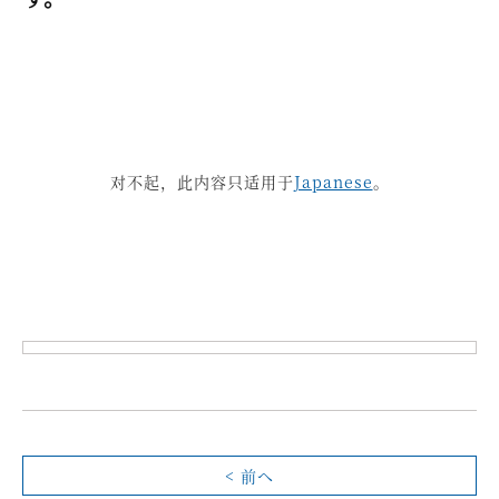
对不起，此内容只适用于
Japanese
。
< 前へ