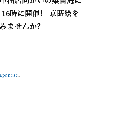
」山中油店向かいの粲宙庵に
‐16時に開催！ 京蒔絵を
みませんか？
Japanese
。
p