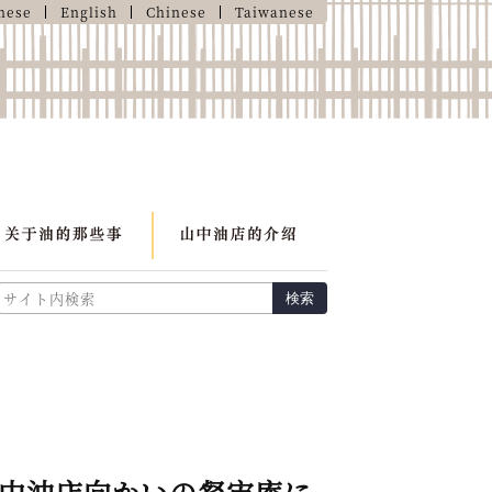
nese
English
Chinese
Taiwanese
検索