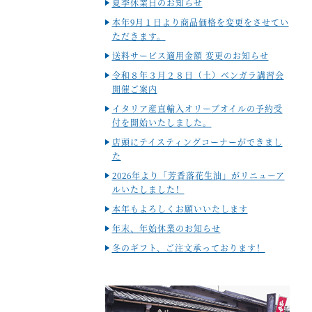
夏季休業日のお知らせ
本年9月１日より商品価格を変更をさせてい
ただきます。
送料サービス適用金額 変更のお知らせ
令和８年３月２８日（土）ベンガラ講習会
開催ご案内
イタリア産直輸入オリーブオイルの予約受
付を開始いたしました。
店頭にテイスティングコーナーができまし
た
2026年より「芳香落花生油」がリニューア
ルいたしました！
本年もよろしくお願いいたします
年末、年始休業のお知らせ
冬のギフト、ご注文承っております！