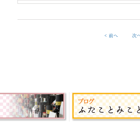
< 前へ
次へ