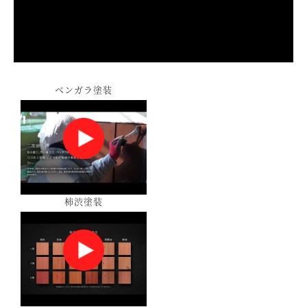
ベンガラ塗装
柿渋塗装