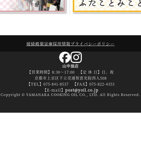
綾綺殿
粲宙庵
採用情報
プライバシーポリシー
山中油店
【営業時間】8:30～17:00 【定 休 日】日、祝
京都市上京区下立売通智恵光院西入508
【TEL】075-841-8537 【FAX】075-822-4353
【E-mail】
post@yoil.co.jp
Copyright
© YAMANAKA COOKING OIL CO., LTD.
All Rights Reserved.