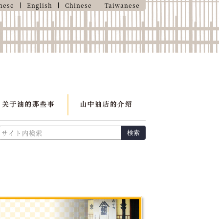
nese
English
Chinese
Taiwanese
検索