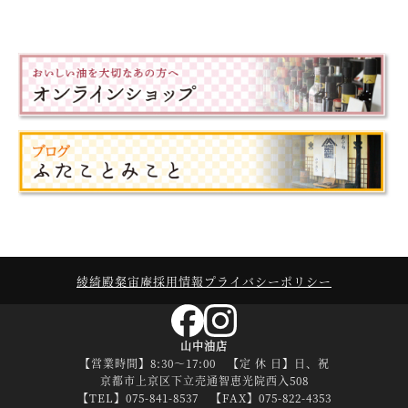
綾綺殿
粲宙庵
採用情報
プライバシーポリシー
山中油店
【営業時間】8:30～17:00 【定 休 日】日、祝
京都市上京区下立売通智恵光院西入508
【TEL】075-841-8537 【FAX】075-822-4353