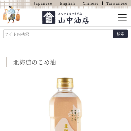
Japanese
English
Chinese
Taiwanese
山中油店的介绍
検索
关于油的那些事
商品介绍
北海道のこめ油
店铺介绍
网上商店