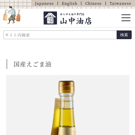
Japanese
English
Chinese
Taiwanese
山中油店的介绍
検索
关于油的那些事
商品介绍
国産えごま油
店铺介绍
网上商店