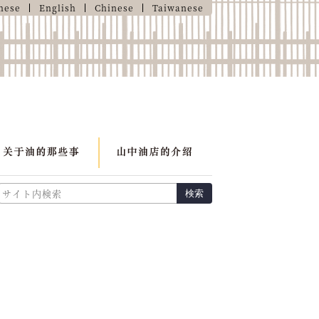
nese
English
Chinese
Taiwanese
検索