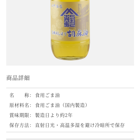
商品詳細
名 称：
食用ごま油
原材料名：
食用ごま油（国内製造）
賞味期限：
製造日より約2年
保存方法：
直射日光・高温多湿を避け冷暗所で保存