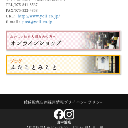
TEL/075-841-8537
FAX/075-822-4353
URL：
http://www.yoil.co.jp/
E-mail：
post@yoil.co.jp
綾綺殿
粲宙庵
採用情報
プライバシーポリシー
山中油店
【営業時間】8:30～17:00 【定 休 日】日、祝