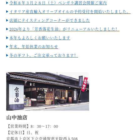
令和８年３月２８日（土）ベンガラ講習会開催ご案内
イタリア産直輸入オリーブオイルの予約受付を開始いたしました。
店頭にテイスティングコーナーができました
2026年より「芳香落花生油」がリニューアルいたしました！
本年もよろしくお願いいたします
年末、年始休業のお知らせ
冬のギフト、ご注文承っております！
山中油店
【営業時間】8：30～17：00
【定休日】日、祝
京都市上京区下立売通智恵光院西入508