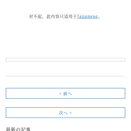
对不起，此内容只适用于
Japanese
。
< 前へ
次へ >
最新の記事