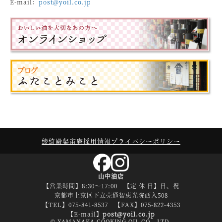
E-mail：
post@yoil.co.jp
綾綺殿
粲宙庵
採用情報
プライバシーポリシー
山中油店
【営業時間】8:30～17:00 【定 休 日】日、祝
京都市上京区下立売通智恵光院西入508
【TEL】075-841-8537 【FAX】075-822-4353
【E-mail】
post@yoil.co.jp
© YAMANAKA COOKING OIL CO., LTD.