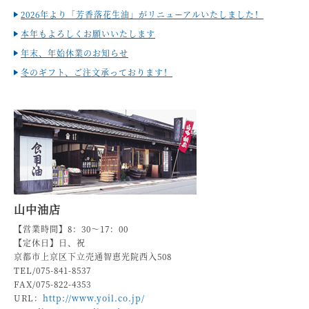
2026年より「芳香落花生油」がリニューアルいたしました！
本年もよろしくお願いいたします
年末、年始休業のお知らせ
冬のギフト、ご注文承っております！
山中油店
【営業時間】8：30～17：00
【定休日】日、祝
京都市上京区下立売通智恵光院西入508
TEL/075-841-8537
FAX/075-822-4353
URL：
http://www.yoil.co.jp/