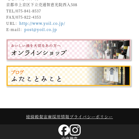
京都市上京区下立売通智恵光院西入508
TEL/075-841-8537
FAX/075-822-4353
URL：
http://www.yoil.co.jp/
E-mail：
post@yoil.co.jp
綾綺殿
粲宙庵
採用情報
プライバシーポリシー
山中油店